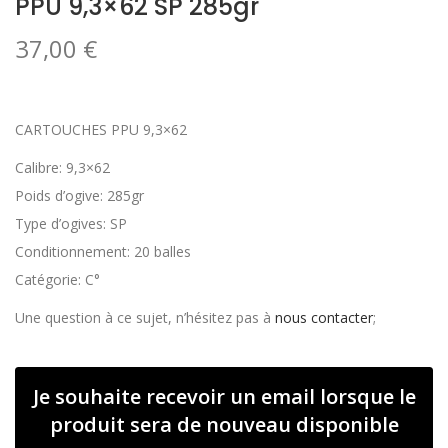
PPU 9,3×62 SP 285gr
37,00
€
CARTOUCHES PPU 9,3×62
Calibre: 9,3×62
Poids d’ogive: 285gr
Type d’ogives: SP
Conditionnement: 20 balles
Catégorie: C°
Une question à ce sujet, n’hésitez pas à
nous contacter
;
Je souhaite recevoir un email lorsque le
produit sera de nouveau disponible