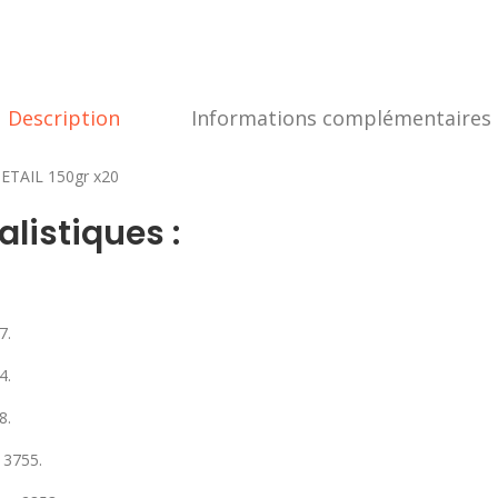
Description
Informations complémentaires
TAIL 150gr x20
listiques :
7.
4.
8.
 3755.