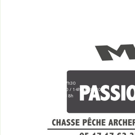
ADRESSE
14 Rue du relais de poste
16230 MANSLE LES FONTAINES
NOS HORAIRES
Lundi 9h30-12h30 / 13h30-17h30
Mardi au vendredi 9h30-12h30 / 14h30-18h30
Samedi 9h30-12h30 / 14h30-18h
Dimanche fermé