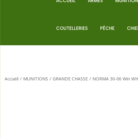
ACCUEIL
ARMES
MUNITIO
COUTELLERIES
PÊCHE
CHI
Accueil
/
MUNITIONS
/
GRANDE CHASSE
/
NORMA 30-06 Win WHI