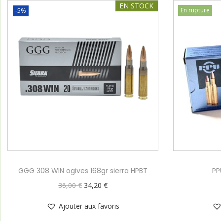
EN STOCK
En rupture
-5%
GGG 308 WIN ogives 168gr sierra HPBT
PP
36,00
€
34,20
€
Ajouter aux favoris