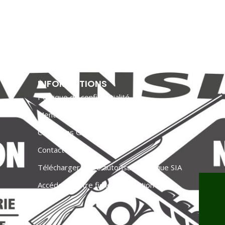
INFORMATIONS
Politique de confidentialité
Mentions Légales
Conditions Générales de Vente
Contactez-nous
Télécharger votre autorisation unique SIA
Accéder à votre fiche de situation SIA