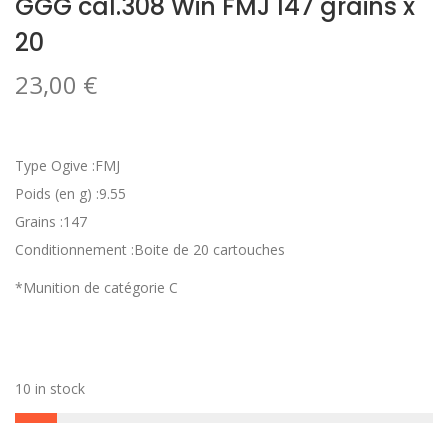
GGG cal.308 Win FMJ 147 grains x
20
23,00
€
Type Ogive :FMJ
Poids (en g) :9.55
Grains :147
Conditionnement :Boite de 20 cartouches
*Munition de catégorie C
10 in stock