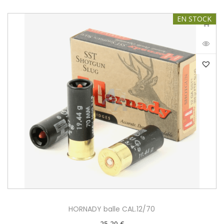
EN STOCK
HORNADY balle CAL.12/70
25,20
€