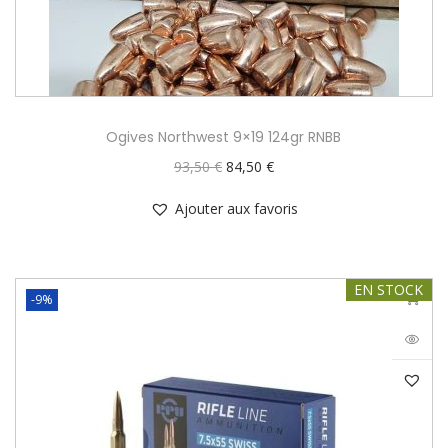
Ogives Northwest 9×19 124gr RNBB
93,50
€
84,50
€
Ajouter aux favoris
EN STOCK
-9%