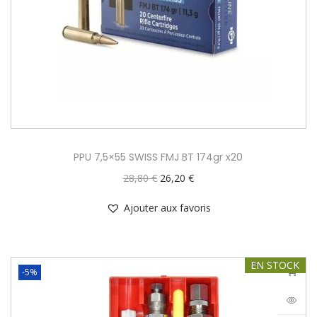
PPU 7,5×55 SWISS FMJ BT 174gr x20
28,80
€
26,20
€
Ajouter aux favoris
EN STOCK
-5%