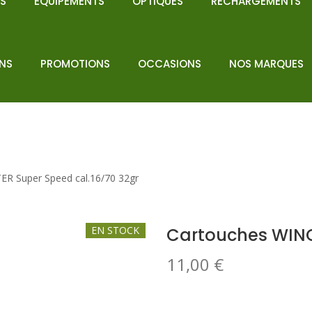
NS
EQUIPEMENTS
OPTIQUES
RECHARGEMENTS
ENS
PROMOTIONS
OCCASIONS
NOS MARQUES
R Super Speed cal.16/70 32gr
EN STOCK
Cartouches WINC
11,00
€