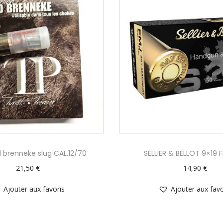
 brenneke slug CAL.12/70
SELLIER & BELLOT 9×19 
21,50
€
14,90
€
Ajouter aux favoris
Ajouter aux favo