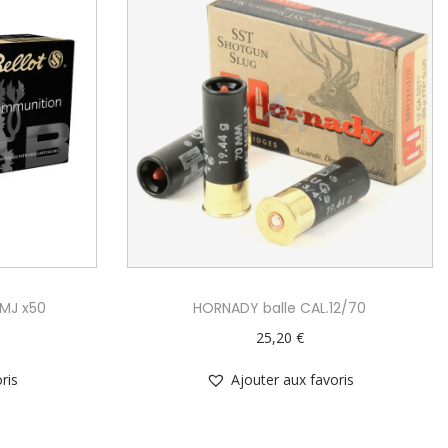
FMJ x50
HORNADY balle CAL.12/70
25,20
€
ris
Ajouter aux favoris