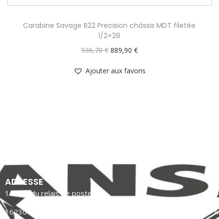
Carabine Savage B22 Precision châssis MDT filetée
1/2×28
936,70
€
889,90
€
Ajouter aux favoris
ADRESSE
14 Rue du relais de poste
P
16230 MANSLE LES FONTAINES
M