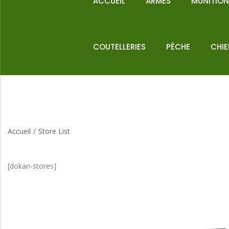
ACCUEIL
ARMES
MUNITIO
COUTELLERIES
PÊCHE
CHI
Accueil
/
Store List
[dokan-stores]