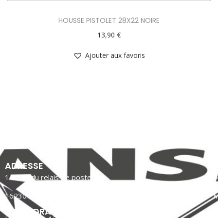
HOUSSE PISTOLET 28X22 NOIRE
13,90
€
Ajouter aux favoris
ADRESSE
14 Rue du relais de poste
P
16230 MANSLE LES FONTAINES
M
NOS HORAIRES
C