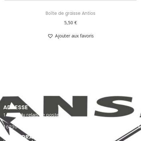
Boîte de graisse Antios
5,50
€
Ajouter aux favoris
ADRESSE
14 Rue du relais de poste
P
16230 MANSLE LES FONTAINES
M
NOS HORAIRES
C